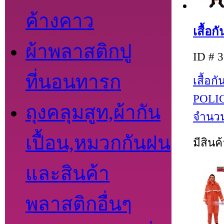
ค้างคาว
เสื้อ
ผ้าพลาสติกปู
ID # 
ที่นอนทารก
เสื้อ
POLIC
ถุงคลุมสูท,ผ้ากัน
จำนวน
เปื้อน,หมวกกันฝน
มีสินค
และสินค้า
พลาสติกอื่นๆ