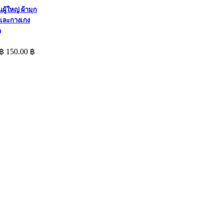
นผู้ใหญ่ ผ้ามุก
อและกางเกง
)
 ฿
150.00 ฿