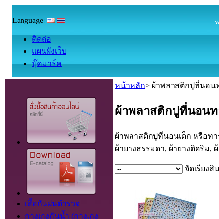
Language:
welcome t
ติดต่อ
แผนผังเว็บ
บุ๊คมาร์ค
หน้าหลัก
>
ผ้าพลาสติกปูที่นอ
ผ้าพลาสติกปูที่นอน
ผ้าพลาสติกปูที่นอนเด็ก หรือทารก
ผ้ายางธรรมดา, ผ้ายางติดริม, ผ้า
จัดเรียงสิ
เสื้อกันฝนตำรวจ
กางเกงกันน้ำ (กางเกง