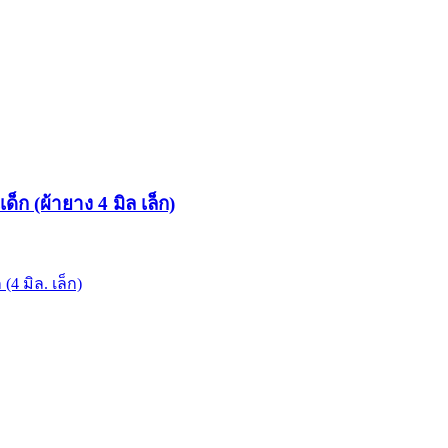
ด็ก (ผ้ายาง 4 มิล เล็ก)
(4 มิล. เล็ก)