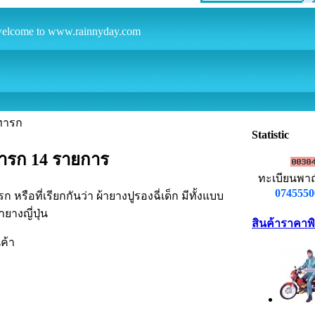
o www.rainnyday.com
นทารก
Statistic
ทารก
14 รายการ
ทะเบียนพาณิ
0745550
 หรือที่เรียกกันว่า ผ้ายางปูรองฉี่เด็ก มีทั้งแบบ
ยางญี่ปุ่น
สินค้าราคาพ
นค้า