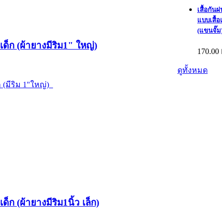
เสื้อกันฝ
แบบเสื้
(แขนจั๊ม
เด็ก (ผ้ายางมีริม1" ใหญ่)
170.00
ดูทั้งหมด
ก (มีริม 1"ใหญ่)
ด็ก (ผ้ายางมีริม1นิ้ว เล็ก)