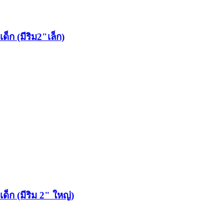
ด็ก (มีริม2"เล็ก)
ด็ก (มีริม 2" ใหญ่)