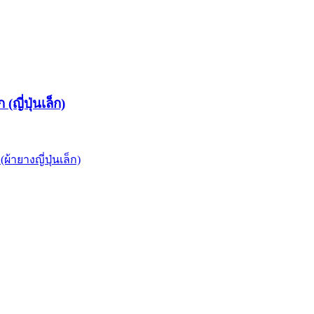
(ญี่ปุ่นเล็ก)
้ายางญี่ปุ่นเล็ก)