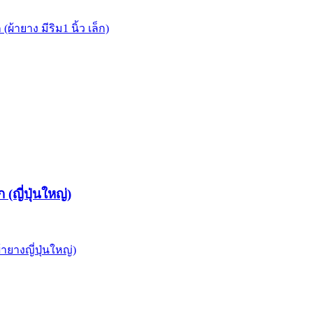
(ผ้ายาง มีริม1 นิ้ว เล็ก)
 (ญี่ปุ่นใหญ่)
้ายางญี่ปุ่นใหญ่)