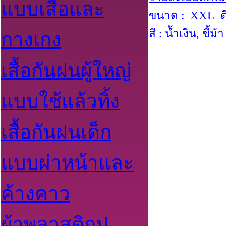
แบบเสื้อและ
ขนาด : XXL ติ
สี : น้ำเงิน, ขี้ม้า
กางเกง
เสื้อกันฝนผู้ใหญ่
แบบใช้แล้วทิ้ง
เสื้อกันฝนเด็ก
แบบผ่าหน้าและ
ค้างคาว
ผ้าพลาสติกปู