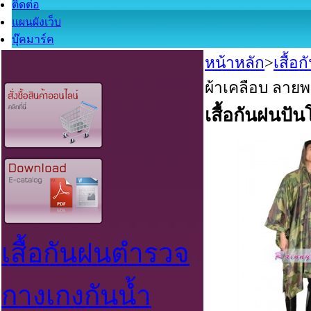
ติดต่อ
แผนผังเว็บ
บุ๊คมาร์ค
หน้าหลัก
>
เสื้อ
ผ้าเคลือบ ลาย
เสื้อกันฝนปั
เสื้อกันฝนตำรวจ
กางเกงกันน้ำ