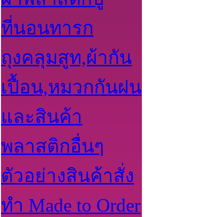
ที่นอนทารก
ถุงคลุมสูท,ผ้ากัน
เปื้อน,หมวกกันฝน
และสินค้า
พลาสติกอื่นๆ
ตัวอย่างสินค้าสั่ง
ทำ Made to Order