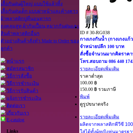
เสื้อกันฝนผู้ใหญ่ แบบใช้แล้วทิ้ง
เสื้อกันฝนเด็ก แบบผ่าหน้าและค้างคาว
ผ้าพลาสติกปูที่นอนทารก
ถุงคลุมสูท,ผ้ากันเปื้อน,หมวกกันฝนและ
ID # 30-RG038
สินค้าพลาสติกอื่นๆ
กางเกงกันน้ำ (กางเกงแก้ว
ตัวอย่างสินค้าสั่งทำ Made to Order ของ
จำหน่ายปลีก 100 บาท
ลูกค้า
สั่งซื้อจำนวนมากคิดราคา
หน้าแรก
โทร.สอบถาม 086 440 174
สมัครสมาชิก
รายละเอียดเพิ่มเติม
วิธีการสั่งซื้อ
ราคาต่ำสุด
100.00 ฿
วิธีการชำระเงิน
150.00 ฿
รวมภาษี
วิธีการรับสินค้า
พิมพ์
แจ้งการชำระเงิน
ดูรูปขนาดจริง
ติดต่อเรา
เกี่ยวกับเรา
รายละเอียดเพิ่มเติม
E-catalog
ผลิตจากพลาสติกพีวีซี 100 
Links
ใส่ได้ทั้งผู้หญิงหุ่นมาตร