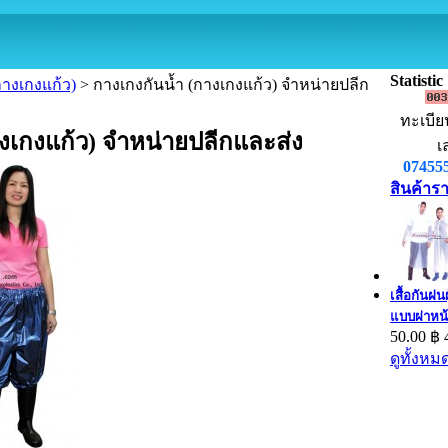
Statistic
กางเกงแก้ว)
> กางเกงกันน้ำ (กางเกงแก้ว) จำหน่ายปลีก
ทะเบีย
างเกงแก้ว) จำหน่ายปลีกและส่ง
เ
07455
สินค้าร
เสื้อกันฝน
แบบผ่าหน
50.00 ฿
ดูทั้งหม