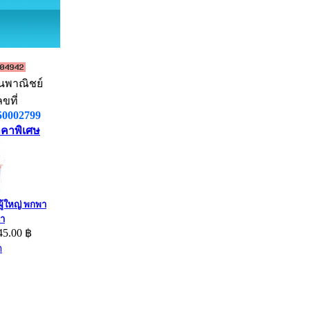
นพาณิชย์
ลขที่
50002799
าคาพิเศษ
ผู้ใหญ่ พกพา
้า
45.00 ฿
ด